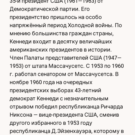
35-й президент США (1961—1963) от
Демократической партии. Его
💍 Дети в браке Jac
президентство пришлось на особо
напряжённый период Холодной войны. По
мнению большинства граждан страны,
Кеннеди входит в десятку величайших
американских президентов в истории.
Член Палаты представителей США (1947—
1953) от штата Массачусетс. С 1953 по 1960
г. работал сенатором от Массачусетса. В
ноябре 1960 года на очередных
президентских выборах 43-летний
демократ Кеннеди с незначительным
отрывом победил республиканца Ричарда
Никсона — вице-президента США, сменив
другого избранного в 1953 году
республиканца Д.Эйзенхауэра, которому в