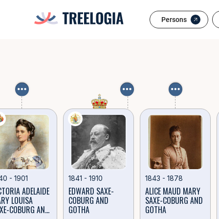
Victoria A
Виктория (англ. Victoria, имя при крещении — Александрина Вик
Persons
💘 Браки
40 - 1901
1841 - 1910
1843 - 1878
CTORIA ADELAIDE
EDWARD SAXE-
ALICE MAUD MARY
RY LOUISA
COBURG AND
SAXE-COBURG AND
XE-COBURG AND
GOTHA
GOTHA
OTHA