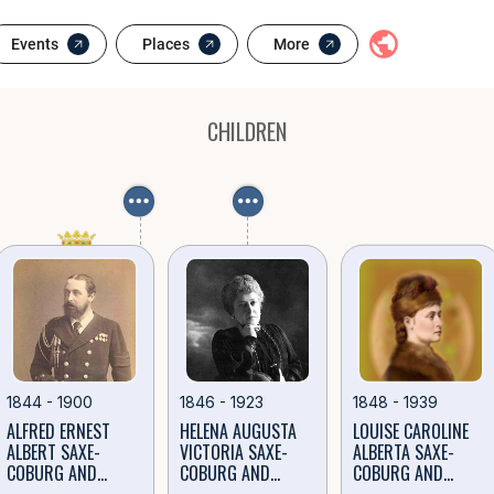
lexandrina 
тория англ. Alexandrina Victoria; 24 мая 1819, Кенсингтон, Ве
Events
Places
More
CHILDREN
1844 - 1900
1846 - 1923
1848 - 1939
ALFRED ERNEST
HELENA AUGUSTA
LOUISE CAROLINE
ALBERT SAXE-
VICTORIA SAXE-
ALBERTA SAXE-
COBURG AND
COBURG AND
COBURG AND
GOTHA
GOTHA
GOTHA