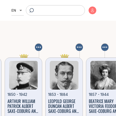
Hanover
ликобритания — 22 января 1901, Осборн-хаус, Великобритания) —
arrow_drop_down
EN
1850 - 1942
1853 - 1884
1857 - 1944
ARTHUR WILLIAM
LEOPOLD GEORGE
BEATRICE MARY
PATRICK ALBERT
DUNCAN ALBERT
VICTORIA FEODO
SAXE-COBURG AND
SAXE-COBURG AND
SAXE-COBURG A
GOTHA
GOTHA
GOTHA