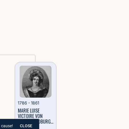
1786 - 1861
MARIE LUISE
VICTOIRE VON
SACHSEN-COBURG-
y cause!
SAALFELD
CLOSE